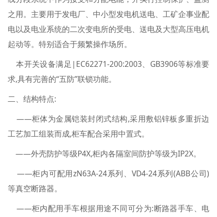
之用。主要用于发电厂、中小型发电机送电、工矿企事业配
电以及电业系统的二次变电所的受电、送电及大型高压电机
起动等。特别适合于频繁操作场所。
本开关设备满足|EC62271-200:2003、GB3906等标准要
求,具有完善的“五防”联锁功能。
二、结构特点:
——柜体为金属铠装封闭式结构,采用敷铝锌板多重折边
工艺加工组装而成,柜车配合采用中置式。
——外壳防护等级P4X,柜内各隔室间防护等级为IP2X。
——柜内可配用zN63A-24系列、VD4-24系列(ABB公司)
等真空断路器。
——柜内配用手车根据用途不同可分为:断路器手车、电