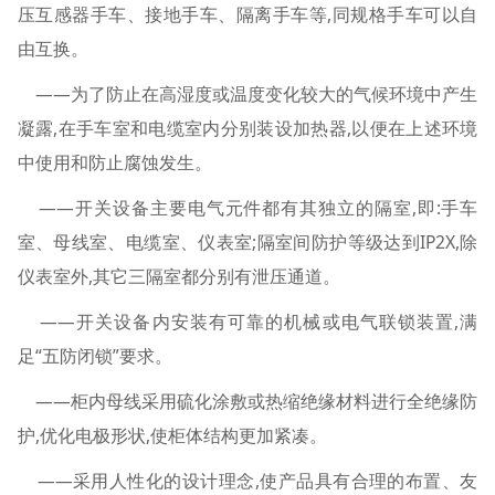
压互感器手车、接地手车、隔离手车等,同规格手车可以自
由互换。
——为了防止在高湿度或温度变化较大的气候环境中产生
凝露,在手车室和电缆室内分别装设加热器,以便在上述环境
中使用和防止腐蚀发生。
——开关设备主要电气元件都有其独立的隔室,即:手车
室、母线室、电缆室、仪表室;隔室间防护等级达到IP2X,除
仪表室外,其它三隔室都分别有泄压通道。
——开关设备内安装有可靠的机械或电气联锁装置,满
足“五防闭锁”要求。
——柜内母线采用硫化涂敷或热缩绝缘材料进行全绝缘防
护,优化电极形状,使柜体结构更加紧凑。
——采用人性化的设计理念,使产品具有合理的布置、友